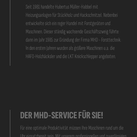
R
k Müller-
t) auf
Seit 1981 handelte Hubertus Müller-Habbel mit
ort
her als
Heizungsanlagen für Stückholz und Hackschnitzel. Nebenbei
inen von
fern. Die
ärz 1992
entwickelte sich ein reger Handel mit Forstgeräten und
inen
lie
pf
oslowakei
igene
Maschinen. Dieser ständig wachsende Geschäftszweig führte
.
ntieren.
er Lohn.
orwiegend
dann im Jahr 1985 zur Gründung der Firma MHD - Forsttechnik.
aut. Es
In den ersten Jahren wurden als größere Maschinen u.a. die
HAFO-Holzhäcksler und die LKT Knickschlepper angeboten.
et
zeugung,
n
e nur noch
en. Ein
ind die
 zwischen
DER MHD-SERVICE FÜR SIE!
et.
Für eine optimale Produktivität müssen Ihre Maschinen rund um die
Uhr einsatzbereit sein. Mit unserem professionellen und zuverlässigen